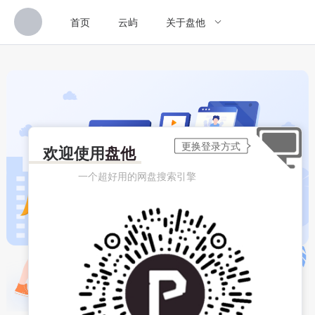
首页
云屿
关于盘他
欢迎使用
盘他
一个超好用的网盘搜索引擎