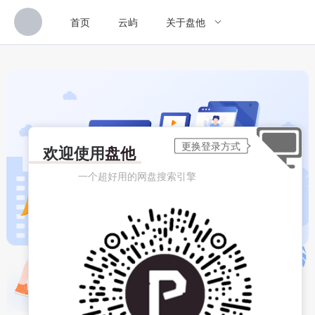
首页
云屿
关于盘他
欢迎使用
盘他
一个超好用的网盘搜索引擎