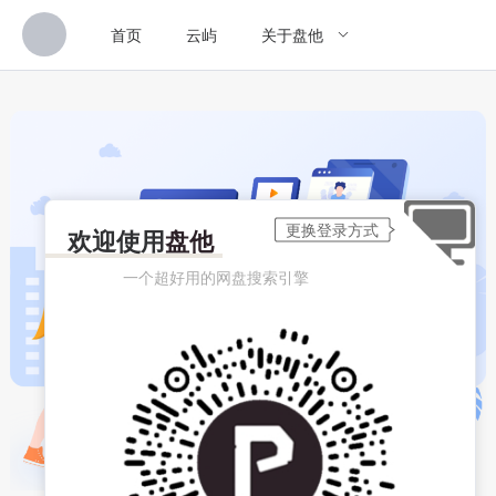
首页
云屿
关于盘他
欢迎使用
盘他
一个超好用的网盘搜索引擎