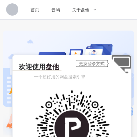
首页
云屿
关于盘他
欢迎使用
盘他
一个超好用的网盘搜索引擎