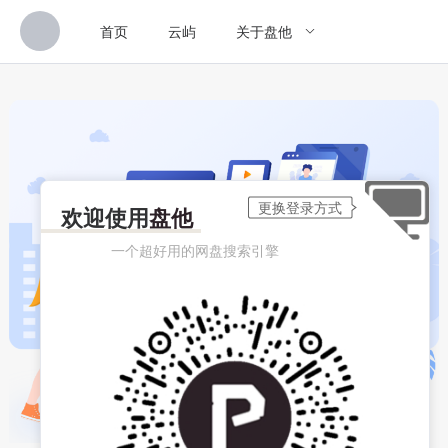
首页
云屿
关于盘他
欢迎使用
盘他
一个超好用的网盘搜索引擎