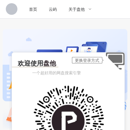
首页
云屿
关于盘他
欢迎使用
盘他
一个超好用的网盘搜索引擎