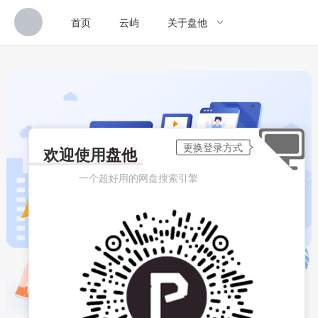
首页
云屿
关于盘他
欢迎使用
盘他
一个超好用的网盘搜索引擎