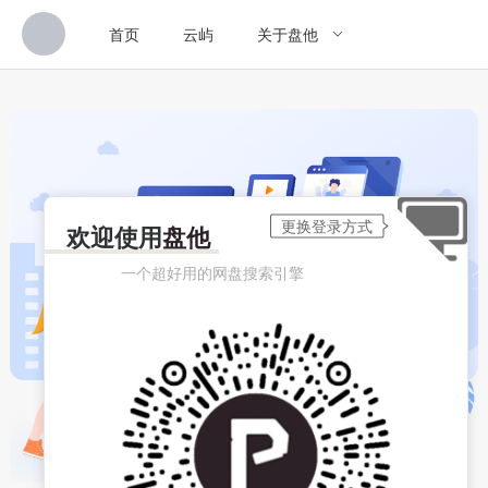
首页
云屿
关于盘他
欢迎使用
盘他
一个超好用的网盘搜索引擎