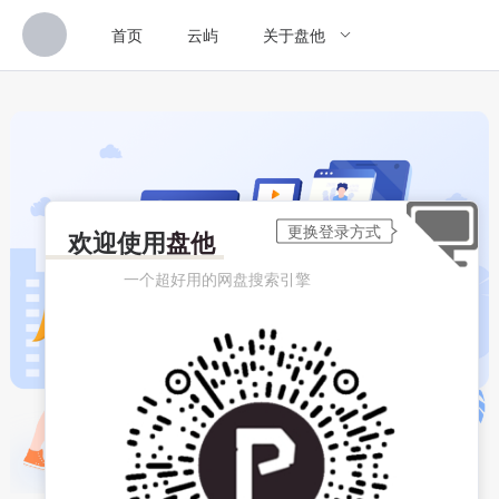
首页
云屿
关于盘他
欢迎使用
盘他
一个超好用的网盘搜索引擎