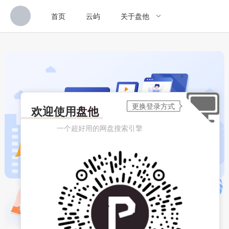
首页
云屿
关于盘他
欢迎使用
盘他
一个超好用的网盘搜索引擎