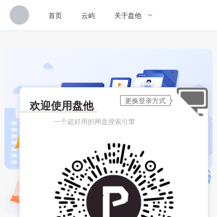
首页
云屿
关于盘他
欢迎使用
盘他
一个超好用的网盘搜索引擎