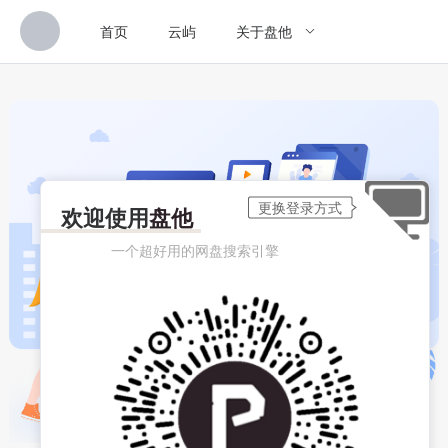
首页
云屿
关于盘他
欢迎使用
盘他
一个超好用的网盘搜索引擎