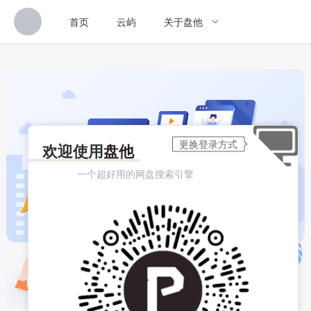
首页
云屿
关于盘他
欢迎使用
盘他
一个超好用的网盘搜索引擎