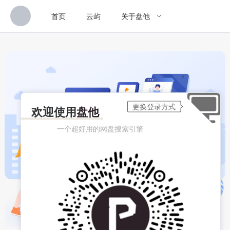
首页
云屿
关于盘他
欢迎使用
盘他
一个超好用的网盘搜索引擎