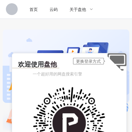
首页
云屿
关于盘他
欢迎使用
盘他
一个超好用的网盘搜索引擎