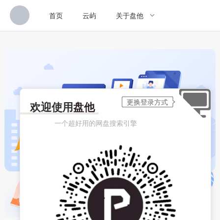
首页
云屿
关于盘他
欢迎使用
盘他
一个超好用的网盘搜索引擎