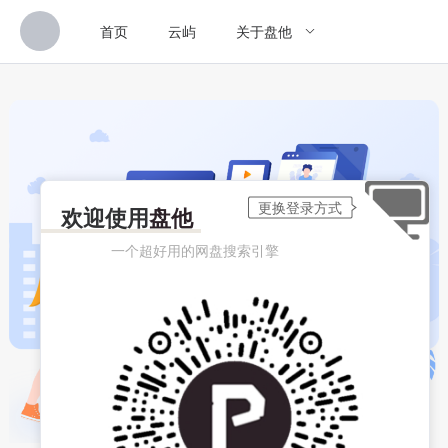
首页
云屿
关于盘他
欢迎使用
盘他
一个超好用的网盘搜索引擎