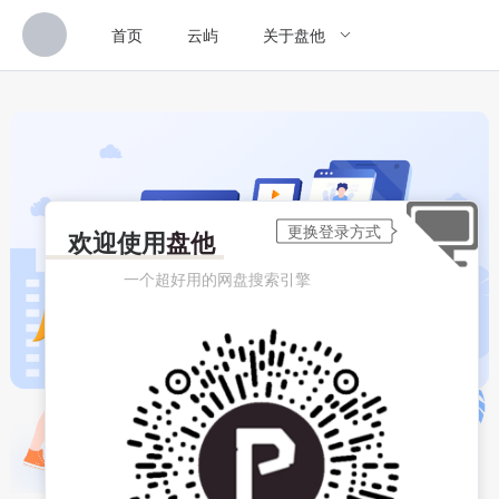
首页
云屿
关于盘他
欢迎使用
盘他
一个超好用的网盘搜索引擎