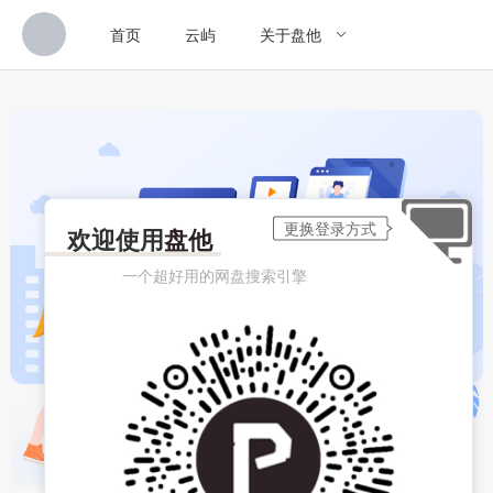
首页
云屿
关于盘他
欢迎使用
盘他
一个超好用的网盘搜索引擎