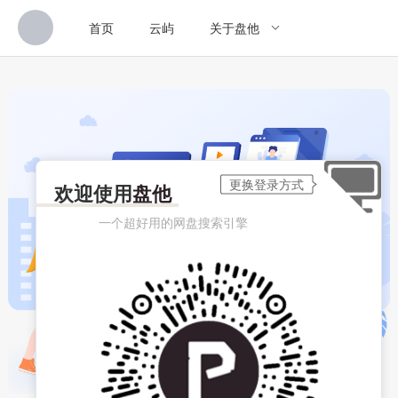
首页
云屿
关于盘他
欢迎使用
盘他
一个超好用的网盘搜索引擎