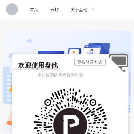
首页
云屿
关于盘他
欢迎使用
盘他
一个超好用的网盘搜索引擎