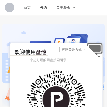
首页
云屿
关于盘他
欢迎使用
盘他
一个超好用的网盘搜索引擎