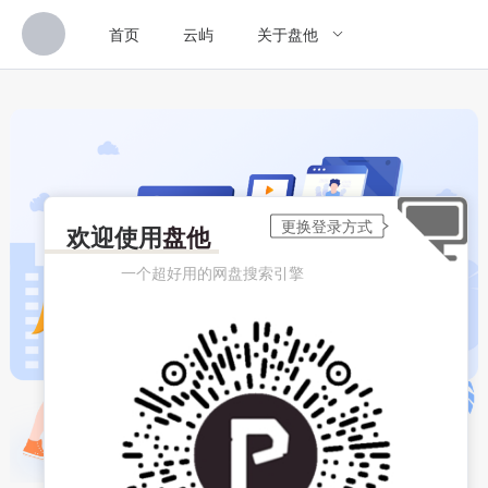
首页
云屿
关于盘他
欢迎使用
盘他
一个超好用的网盘搜索引擎