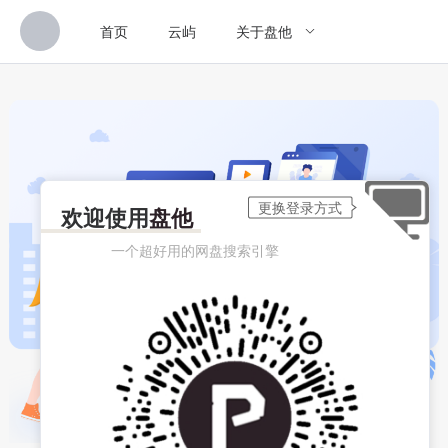
首页
云屿
关于盘他
欢迎使用
盘他
一个超好用的网盘搜索引擎