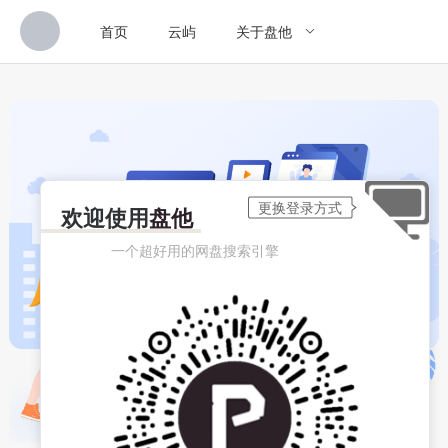
首页
云屿
关于盘他
欢迎使用
盘他
一个超好用的网盘搜索引擎