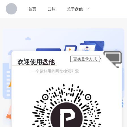
首页
云屿
关于盘他
欢迎使用
盘他
一个超好用的网盘搜索引擎