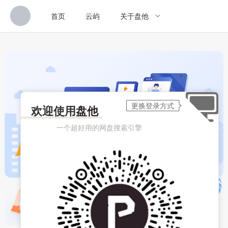
首页
云屿
关于盘他
欢迎使用
盘他
一个超好用的网盘搜索引擎