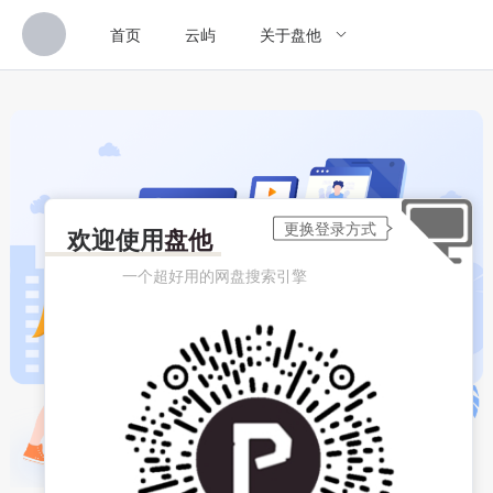
首页
云屿
关于盘他
欢迎使用
盘他
一个超好用的网盘搜索引擎