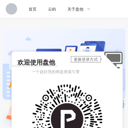
首页
云屿
关于盘他
欢迎使用
盘他
一个超好用的网盘搜索引擎