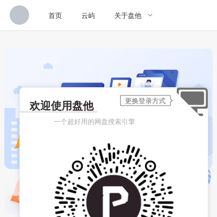
首页
云屿
关于盘他
欢迎使用
盘他
一个超好用的网盘搜索引擎