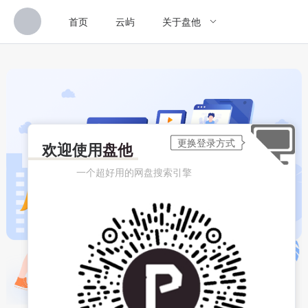
首页
云屿
关于盘他
欢迎使用
盘他
一个超好用的网盘搜索引擎