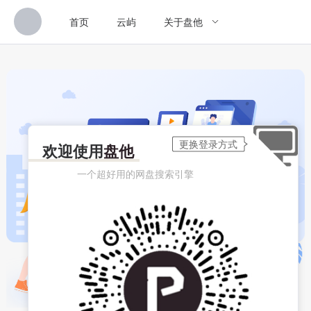
首页
云屿
关于盘他
欢迎使用
盘他
一个超好用的网盘搜索引擎