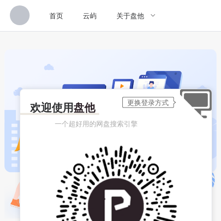
首页
云屿
关于盘他
欢迎使用
盘他
一个超好用的网盘搜索引擎