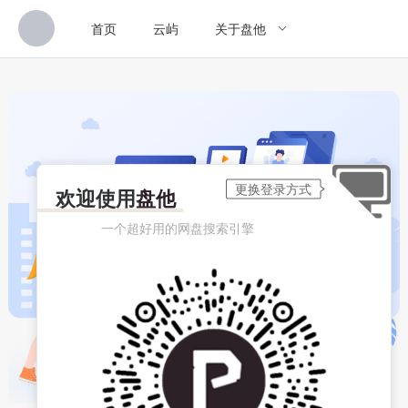
首页
云屿
关于盘他
欢迎使用
盘他
一个超好用的网盘搜索引擎