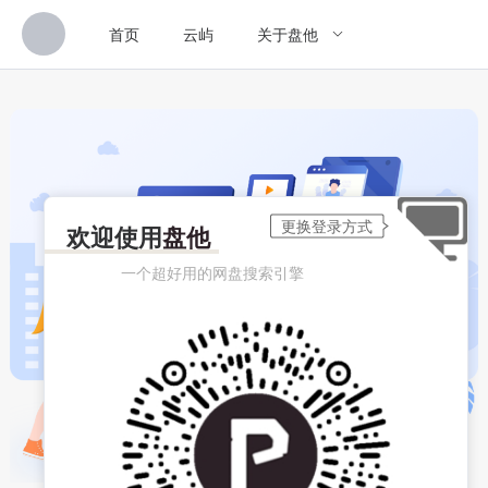
首页
云屿
关于盘他
欢迎使用
盘他
一个超好用的网盘搜索引擎