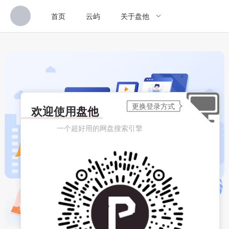
首页
云屿
关于盘他
欢迎使用
盘他
一个超好用的网盘搜索引擎