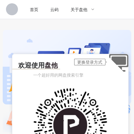
首页
云屿
关于盘他
欢迎使用
盘他
一个超好用的网盘搜索引擎