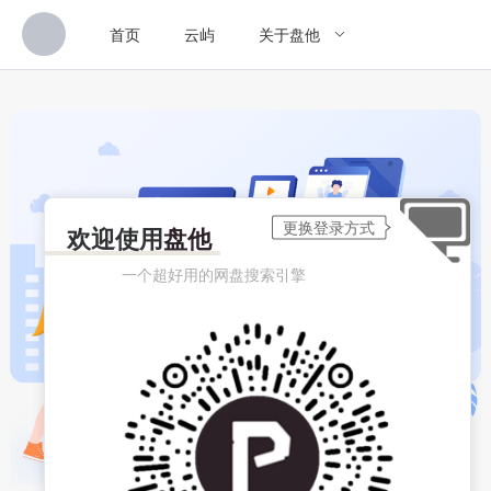
首页
云屿
关于盘他
欢迎使用
盘他
一个超好用的网盘搜索引擎