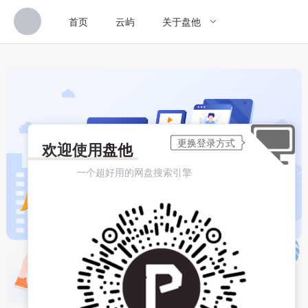
首页
云屿
关于盘他
欢迎使用
盘他
一个超好用的网盘搜索引擎