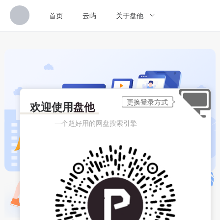
首页
云屿
关于盘他
欢迎使用
盘他
一个超好用的网盘搜索引擎