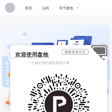
首页
云屿
关于盘他
欢迎使用
盘他
一个超好用的网盘搜索引擎