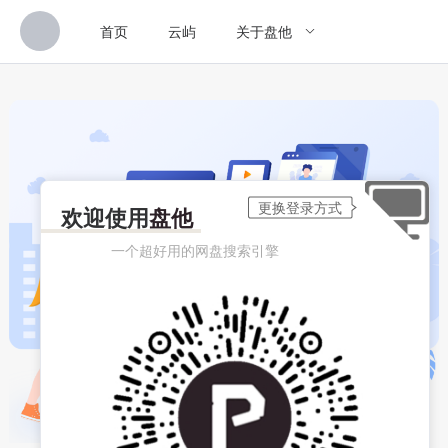
首页
云屿
关于盘他
欢迎使用
盘他
一个超好用的网盘搜索引擎