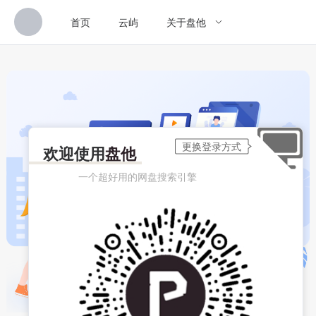
首页
云屿
关于盘他
欢迎使用
盘他
一个超好用的网盘搜索引擎