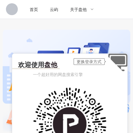
首页
云屿
关于盘他
欢迎使用
盘他
一个超好用的网盘搜索引擎