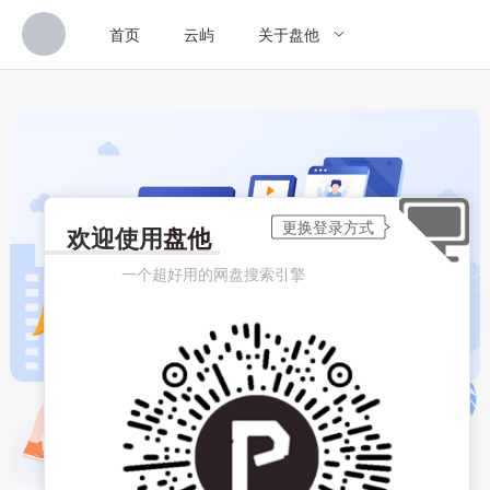
首页
云屿
关于盘他
欢迎使用
盘他
一个超好用的网盘搜索引擎