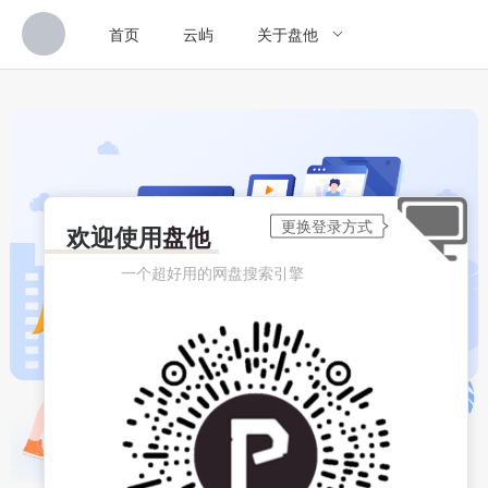
首页
云屿
关于盘他
欢迎使用
盘他
一个超好用的网盘搜索引擎