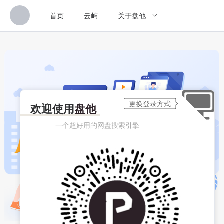
首页
云屿
关于盘他
欢迎使用
盘他
一个超好用的网盘搜索引擎