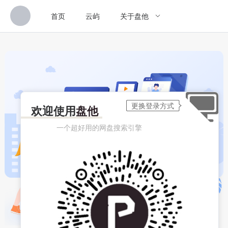
首页
云屿
关于盘他
欢迎使用
盘他
一个超好用的网盘搜索引擎