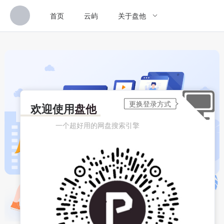
首页
云屿
关于盘他
欢迎使用
盘他
一个超好用的网盘搜索引擎