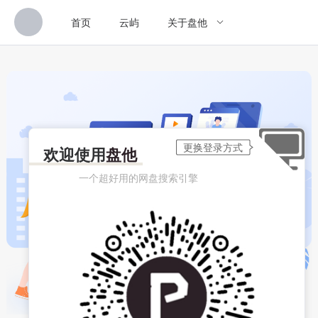
首页
云屿
关于盘他
欢迎使用
盘他
一个超好用的网盘搜索引擎